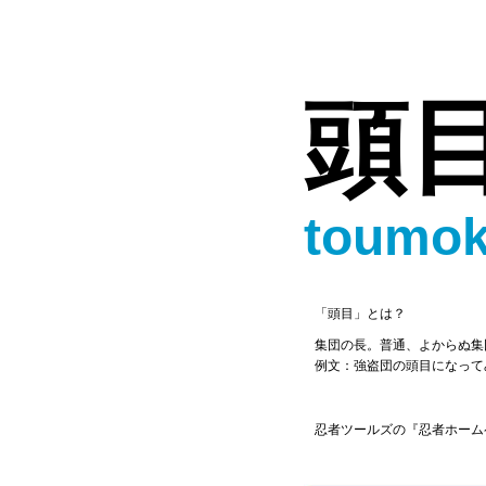
頭
toumo
「頭目」とは？
集団の長。普通、よからぬ集
例文：強盗団の頭目になって
忍者ツールズの『忍者ホーム